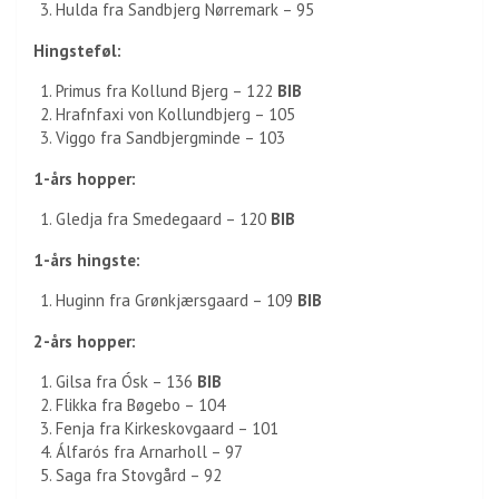
Hulda fra Sandbjerg Nørremark – 95
Hingsteføl:
Primus fra Kollund Bjerg – 122
BIB
Hrafnfaxi von Kollundbjerg – 105
Viggo fra Sandbjergminde – 103
1-års hopper:
Gledja fra Smedegaard – 120
BIB
1-års hingste:
Huginn fra Grønkjærsgaard – 109
BIB
2-års hopper:
Gilsa fra Ósk – 136
BIB
Flikka fra Bøgebo – 104
Fenja fra Kirkeskovgaard – 101
Álfarós fra Arnarholl – 97
Saga fra Stovgård – 92