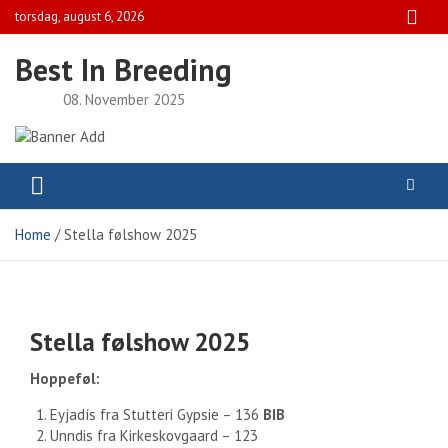
Skip
torsdag, august 6, 2026
to
content
Best In Breeding
08. November 2025
Home
Stella følshow 2025
Stella følshow 2025
Hoppeføl:
Eyjadís fra Stutteri Gypsie – 136
BIB
Unndis fra Kirkeskovgaard – 123