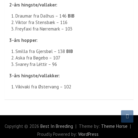
2-års hingste/vallaker:
Draumar fra Dalhus – 146
BIB
Viktor fra Stensbæk – 116
Freyfaxi fra Nørremark – 103
3-års hopper:
Smilla fra Gjersbøl – 138
BIB
Aska fra Bøgebo – 107
Svarey fra Léttir – 96
3-års hingste/vallakker:
Vikivaki fra Østervang – 102
Copyright © 2026
Best In Breeding
Theme by:
Theme Horse
Proudly Powered by:
WordPress