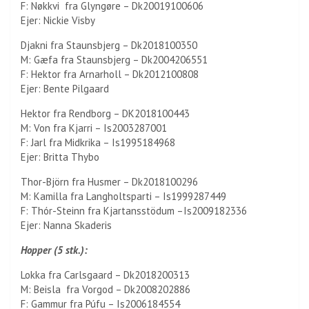
F: Nøkkvi fra Glyngøre – Dk20019100606
Ejer: Nickie Visby
Djakni fra Staunsbjerg – Dk2018100350
M: Gæfa fra Staunsbjerg – Dk2004206551
F: Hektor fra Arnarholl – Dk2012100808
Ejer: Bente Pilgaard
Hektor fra Rendborg – DK2018100443
M: Von fra Kjarri – Is2003287001
F: Jarl fra Midkrika – Is1995184968
Ejer: Britta Thybo
Thor-Björn fra Husmer – Dk2018100296
M: Kamilla fra Langholtsparti – Is1999287449
F: Thór-Steinn fra Kjartansstödum –Is2009182336
Ejer: Nanna Skaderis
Hopper (5 stk.):
Lokka fra Carlsgaard – Dk2018200313
M: Beisla fra Vorgod – Dk2008202886
F: Gammur fra Púfu – Is2006184554