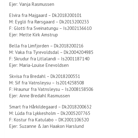
Ejer: Vanja Rasmussen
Elvira fra Majgaard – Dk2018200101
M: Eygló fra Rørsgaard – Dk2013200233
F: Glotti fra Sveinatungu – Is2002136610
Ejer: Mette Kirk Amstrup
Bella fra Limfjorden – Dk2018200216
M: Vaka fra Tyrevoldsdal – Dk2004204985
F: Skrudur fra Litlalandi – Is2001187140
Ejer: Maria-Louise Enevoldsen
Skvísa fra Bredahl – Dk2018200551
M: Sif fra Vatnsleysu – Is2014258508
F: Hraunur fra Vatnsleysu – Is2008158506
Ejer: Anne Bredahl Rasmussen
Smart fra Hårkildegaard – Dk2018200632
M: Lúda fra Lykkesholm – Dk2005207765
F: Kostur fra Katulabo – DK2001106520
Ejer: Suzanne & Jan Haakon Harslund