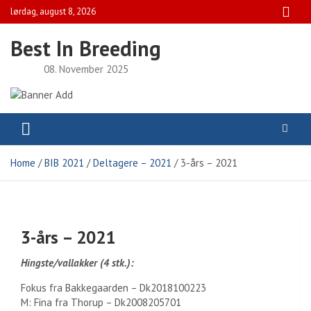
Skip
lørdag, august 8, 2026
to
content
Best In Breeding
08. November 2025
Home
BIB 2021
Deltagere – 2021
3-års – 2021
3-års – 2021
Hingste/vallakker (4 stk.):
Fokus fra Bakkegaarden – Dk2018100223
M: Fina fra Thorup – Dk2008205701