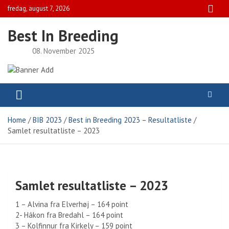
Skip
fredag, august 7, 2026
to
content
Best In Breeding
08. November 2025
Home
BIB 2023
Best in Breeding 2023 – Resultatliste
Samlet resultatliste – 2023
Samlet resultatliste – 2023
1 – Alvina fra Elverhøj – 164 point
2- Hákon fra Bredahl – 164 point
3 – Kolfinnur fra Kirkely – 159 point