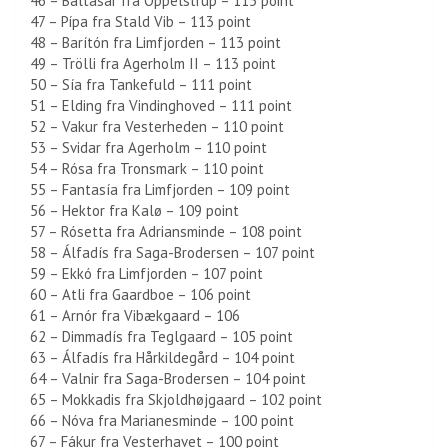
46 – Baltasar fra Oppelstrup – 115 point
47 – Pípa fra Stald Vib – 113 point
48 – Barítón fra Limfjorden – 113 point
49 – Trölli fra Agerholm II – 113 point
50 – Sía fra Tankefuld – 111 point
51 – Elding fra Vindinghoved – 111 point
52 – Vakur fra Vesterheden – 110 point
53 – Svidar fra Agerholm – 110 point
54 – Rósa fra Tronsmark – 110 point
55 – Fantasía fra Limfjorden – 109 point
56 – Hektor fra Kalø – 109 point
57 – Rósetta fra Adriansminde – 108 point
58 – Álfadís fra Saga-Brodersen – 107 point
59 – Ekkó fra Limfjorden – 107 point
60 – Atli fra Gaardboe – 106 point
61 – Arnór fra Vibækgaard – 106
62 – Dimmadís fra Teglgaard – 105 point
63 – Álfadís fra Hårkildegård – 104 point
64 – Valnir fra Saga-Brodersen – 104 point
65 – Mokkadis fra Skjoldhøjgaard – 102 point
66 – Nóva fra Marianesminde – 100 point
67 – Fákur fra Vesterhavet – 100 point