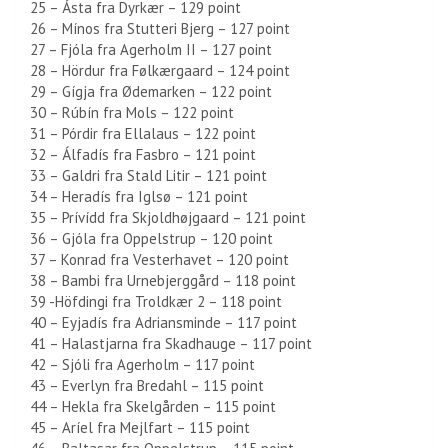
25 – Ásta fra Dyrkær – 129 point
26 – Mínos fra Stutteri Bjerg – 127 point
27 – Fjóla fra Agerholm II – 127 point
28 – Hördur fra Følkærgaard – 124 point
29 – Gígja fra Ødemarken – 122 point
30 – Rúbín fra Mols – 122 point
31 – Pórdir fra Ellalaus – 122 point
32 – Álfadís fra Fasbro – 121 point
33 – Galdri fra Stald Litir – 121 point
34 – Heradís fra Iglsø – 121 point
35 – Prívídd fra Skjoldhøjgaard – 121 point
36 – Gjóla fra Oppelstrup – 120 point
37 – Konrad fra Vesterhavet – 120 point
38 – Bambi fra Urnebjerggård – 118 point
39 -Höfdingi fra Troldkær 2 – 118 point
40 – Eyjadís fra Adriansminde – 117 point
41 – Halastjarna fra Skadhauge – 117 point
42 – Sjóli fra Agerholm – 117 point
43 – Everlyn fra Bredahl – 115 point
44 – Hekla fra Skelgården – 115 point
45 – Aríel fra Mejlfart – 115 point