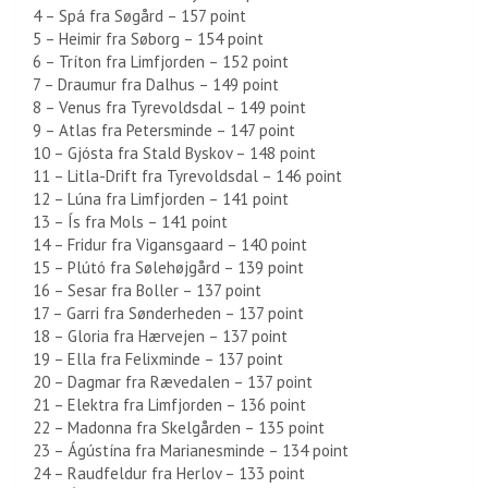
4 – Spá fra Søgård – 157 point
5 – Heimir fra Søborg – 154 point
6 – Tríton fra Limfjorden – 152 point
7 – Draumur fra Dalhus – 149 point
8 – Venus fra Tyrevoldsdal – 149 point
9 – Atlas fra Petersminde – 147 point
10 – Gjósta fra Stald Byskov – 148 point
11 – Litla-Drift fra Tyrevoldsdal – 146 point
12 – Lúna fra Limfjorden – 141 point
13 – Ís fra Mols – 141 point
14 – Fridur fra Vigansgaard – 140 point
15 – Plútó fra Sølehøjgård – 139 point
16 – Sesar fra Boller – 137 point
17 – Garri fra Sønderheden – 137 point
18 – Gloria fra Hærvejen – 137 point
19 – Ella fra Felixminde – 137 point
20 – Dagmar fra Rævedalen – 137 point
21 – Elektra fra Limfjorden – 136 point
22 – Madonna fra Skelgården – 135 point
23 – Ágústína fra Marianesminde – 134 point
24 – Raudfeldur fra Herlov – 133 point