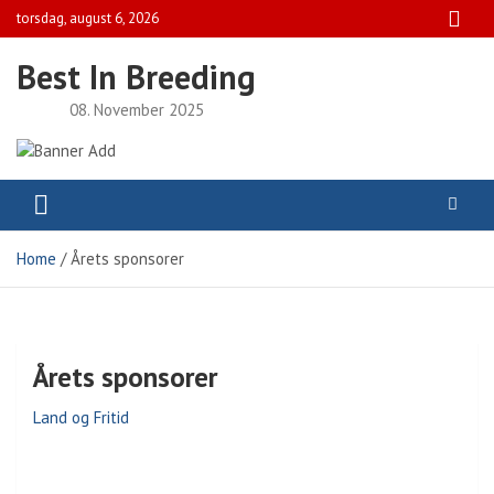
Skip
torsdag, august 6, 2026
to
content
Best In Breeding
08. November 2025
Home
Årets sponsorer
Årets sponsorer
Land og Fritid