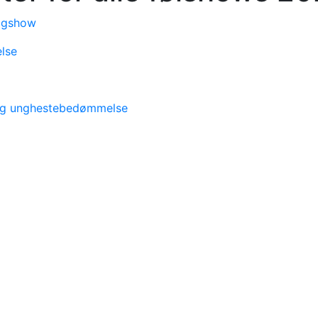
lagshow
lse
 og unghestebedømmelse