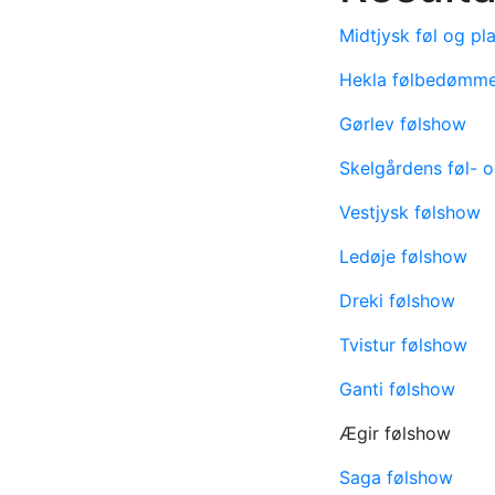
Midtjysk føl og p
Hekla følbedømme
Gørlev følshow
Skelgårdens føl-
Vestjysk følshow
Ledøje følshow
Dreki følshow
Tvistur følshow
Ganti følshow
Ægir følshow
Saga følshow