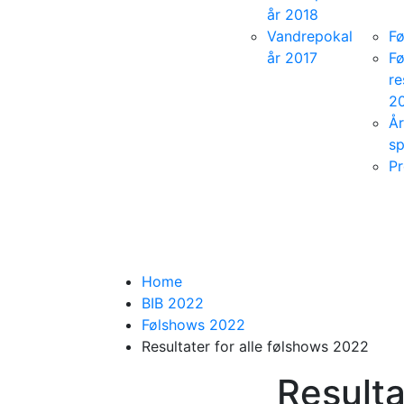
år 2018
Vandrepokal
F
år 2017
F
re
2
År
sp
P
Home
BIB 2022
Følshows 2022
Resultater for alle følshows 2022
Resulta