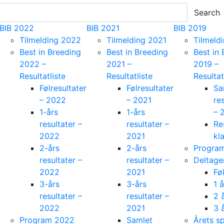
Search
BIB 2022
BIB 2021
BIB 2019
Tilmelding 2022
Tilmelding 2021
Tilmeld
Best in Breeding
Best in Breeding
Best in
2022 –
2021 –
2019 –
Resultatliste
Resultatliste
Resultat
Følresultater
Følresultater
Sa
– 2022
– 2021
res
1-års
1-års
– 
resultater –
resultater –
Re
2022
2021
kl
2-års
2-års
Progra
resultater –
resultater –
Deltage
2022
2021
Fø
3-års
3-års
1 å
resultater –
resultater –
2 
2022
2021
3 
Program 2022
Samlet
Årets s