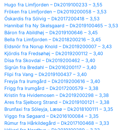
Hugo fra Limfjorden – Dk2019100233 – 3,55
Fröken fra Limfjorden – Dk2019200058 – 3,53
Óskardis fra Sólvig – Dk2017200418 – 3,53
Hannibal fra Ny Skelsgaard – Dk2019100465 – 3,53
Báron fra Abildhøj – Dk2019100646 – 3,45
Bella fra Limfjorden – Dk2018200216 – 3,45
Eldsnör fra Norup Knold – Dk2019200007 – 3,43
Kjördis fra Fredsøhøj – Dk2019200112 – 3,40
Dísa fra Skovdal – Dk2019200462 – 3,40
Sigrún fra Bredahl – Dk2016200117 – 3,40
Flipi fra Vang – Dk2019100437 – 3,40
Freyja fra Irumgård – Dk2019200616 – 3,40
Frigg fra Irumgård – Dk2017200579 – 3,38
Kristin fra Hvidemosen – Dk2019200298 – 3,38
Ares fra Sjelborg Strand – Dk2019100121 – 3,38
Brunfaxi fra Sóleyja, Læsø – Dk2018100111 – 3,35
Viggo fra Søgaard – Dk2016100084 – 3,35
Rúmur fra Hårkildegård – Dk2017100468 – 3,33
Hákarl fra Nordhus – Dk2019100289 – 3,33