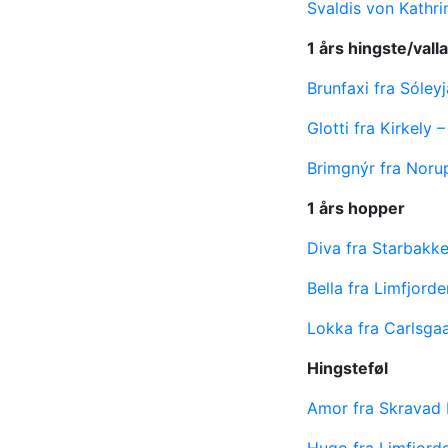
Svaldis von Kathr
1 års hingste/vall
Brunfaxi fra Sóley
Glotti fra Kirkely
Brimgnýr fra Noru
1 års hopper
Diva fra Starbakk
Bella fra Limfjor
Lokka fra Carlsga
Hingsteføl
Amor fra Skravad
Hugo fra Limfjord