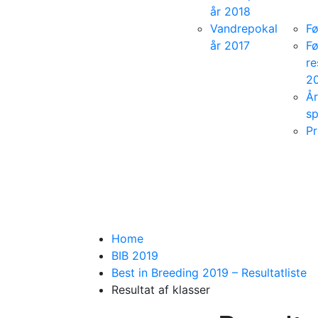
år 2018
Vandrepokal
F
år 2017
F
re
2
År
sp
P
Home
BIB 2019
Best in Breeding 2019 – Resultatliste
Resultat af klasser