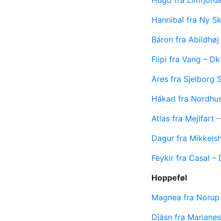
Hannibal fra Ny S
Báron fra Abildhø
Flipi fra Vang – 
Ares fra Sjelborg
Hákarl fra Nordhu
Atlas fra Mejlfart
Dagur fra Mikkels
Feykir fra Casal –
Hoppeføl
Magnea fra Norup
Djásn fra Marian