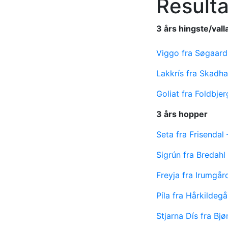
Resulta
3 års hingste/vall
Viggo fra Søgaar
Lakkrís fra Skadh
Goliat fra Foldbj
3 års hopper
Seta fra Frisenda
Sigrún fra Bredah
Freyja fra Irumgå
Píla fra Hårkilde
Stjarna Dís fra B