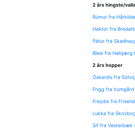
2 års hingste/vall
Rúmur fra Hårkild
Hektor fra Bredah
Pétur fra Skadhau
Blesi fra Høbjærg
2 års hopper
Óskardis fra Sólv
Frigg fra Irumgår
Freydis fra Frise
Lukka fra Skovbo
Sif fra Vesterbæk