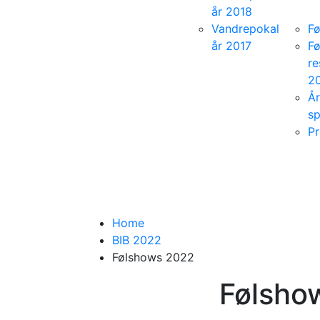
år 2018
Vandrepokal
F
år 2017
F
re
2
År
sp
P
Home
BIB 2022
Følshows 2022
Følsho