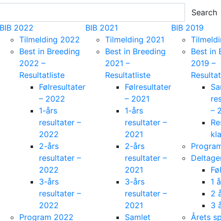
Search
BIB 2022
BIB 2021
BIB 2019
Tilmelding 2022
Tilmelding 2021
Tilmeld
Best in Breeding
Best in Breeding
Best in
2022 –
2021 –
2019 –
Resultatliste
Resultatliste
Resultat
Følresultater
Følresultater
Sa
– 2022
– 2021
res
1-års
1-års
– 
resultater –
resultater –
Re
2022
2021
kl
2-års
2-års
Progra
resultater –
resultater –
Deltage
2022
2021
Fø
3-års
3-års
1 å
resultater –
resultater –
2 
2022
2021
3 
Program 2022
Samlet
Årets s