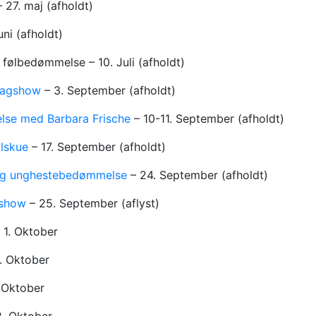
 27. maj (afholdt)
uni (afholdt)
følbedømmelse – 10. Juli (afholdt)
plagshow
– 3. September (afholdt)
lse med Barbara Frische
– 10-11. September (afholdt)
ølskue
– 17. September (afholdt)
 og unghestebedømmelse
– 24. September (afholdt)
gshow
– 25. September (aflyst)
 1. Oktober
. Oktober
 Oktober
. Oktober