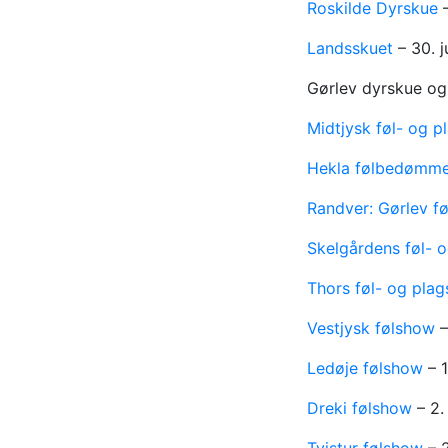
Roskilde Dyrskue
–
Landsskuet
– 30. j
Gørlev dyrskue og 
Midtjysk føl- og 
Hekla følbedømme
Randver: Gørlev f
Skelgårdens føl-
Thors føl- og pla
Vestjysk følshow
–
Ledøje følshow
– 1
Dreki følshow
– 2.
Tvistur følshow
– 2