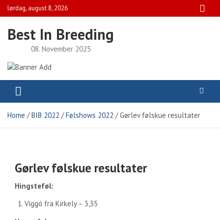
Skip
lørdag, august 8, 2026
to
content
Best In Breeding
08. November 2025
Home
BIB 2022
Følshows 2022
Gørlev følskue resultater
Gørlev følskue resultater
Hingsteføl:
Viggó fra Kirkely – 3,35