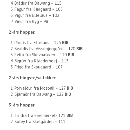
Brádur fra Dalvang – 115
Fagur fra Kærgaard – 105
Vígur fra Ellelaus – 102
Vinur fra Ryg – 98
2-års hopper:
Pórdís fra Ellelaus – 125
BIB
Svaldis fra Vissebjerggård – 120
BIB
Evíta fra Skovbækken – 120
BIB
Sigrún fra Kladderhoej – 113
Frigg fra Skougaard – 107
2-års hingste/vallakker:
Porvaldur fra Mosbak – 127
BIB
Sjarmör fra Dalvang – 122
BIB
3-års hopper:
Tindra fra Enemærket- 121
BIB
Sóley fra Skelgården – 111