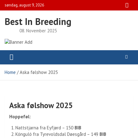
Skip
søndag, august 9, 2026
to
content
Best In Breeding
08. November 2025
Home
Aska følshow 2025
Aska følshow 2025
Hoppeføl:
Nattstjarna fra Eyfjørd – 150
BIB
Kónguló fra Tyrevoldsdal Døesgård – 149
BIB