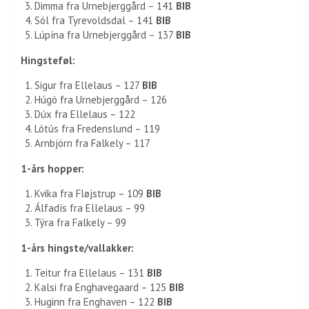
Dimma fra Urnebjerggård – 141
BIB
Sól fra Tyrevoldsdal – 141
BIB
Lúpína fra Urnebjerggård – 137
BIB
Hingsteføl:
Sigur fra Ellelaus – 127
BIB
Húgó fra Urnebjerggård – 126
Dúx fra Ellelaus – 122
Lótús fra Fredenslund – 119
Arnbjörn fra Falkely – 117
1-års hopper:
Kvika fra Fløjstrup – 109
BIB
Álfadís fra Ellelaus – 99
Týra fra Falkely – 99
1-års hingste/vallakker:
Teitur fra Ellelaus – 131
BIB
Kalsi fra Enghavegaard – 125
BIB
Huginn fra Enghaven – 122
BIB